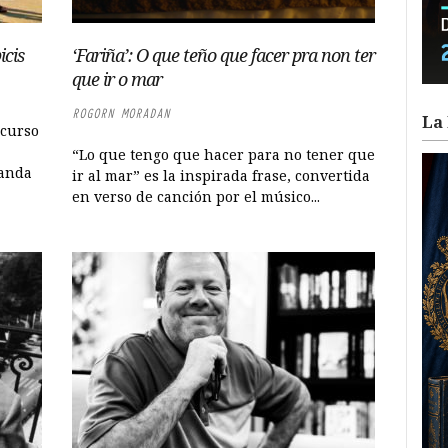
icis
‘Fariña’: O que teño que facer pra non ter
que ir o mar
ROGORN MORADAN
La 
ncurso
“Lo que tengo que hacer para no tener que
Manda
ir al mar” es la inspirada frase, convertida
en verso de canción por el músico...