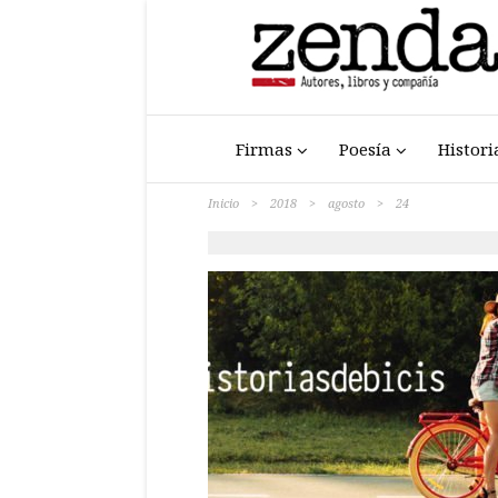
Firmas
Poesía
Histori
Inicio
>
2018
>
agosto
>
24