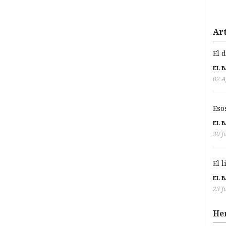
Art
El 
EL 
02 A
Eso
EL 
30 J
El 
EL 
23 J
He