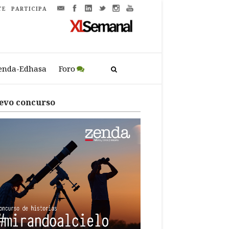
TE
PARTICIPA
enda-Edhasa
Foro
evo concurso