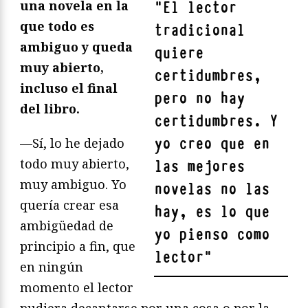
una novela en la
"
El lector
que todo es
tradicional
ambiguo y queda
quiere
muy abierto,
certidumbres,
incluso el final
pero no hay
del libro.
certidumbres. Y
yo creo que en
—Sí, lo he dejado
todo muy abierto,
las mejores
muy ambiguo. Yo
novelas no las
quería crear esa
hay, es lo que
ambigüedad de
yo pienso como
principio a fin, que
lector
"
en ningún
momento el lector