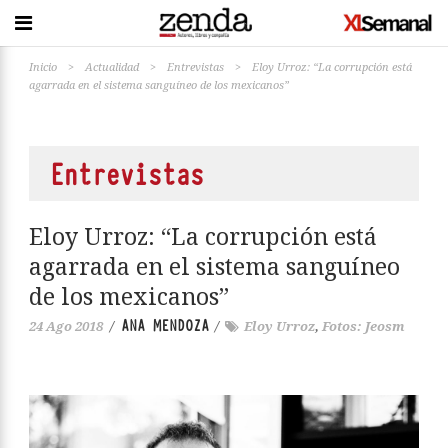
Inicio
>
Actualidad
>
Entrevistas
>
Eloy Urroz: “La corrupción está
agarrada en el sistema sanguíneo de los mexicanos”
Entrevistas
Eloy Urroz: “La corrupción está
agarrada en el sistema sanguíneo
de los mexicanos”
ANA MENDOZA
24 Ago 2018
/
/
Eloy Urroz
,
Fotos: Jeosm