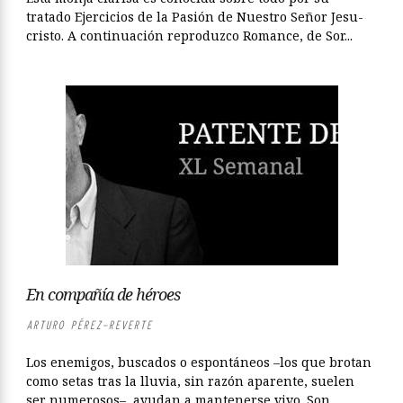
tratado Ejer­ci­cios de la Pa­sión de Nues­tro Se­ñor Je­su­
cris­to. A continuación reproduzco Romance, de Sor...
En compañía de héroes
ARTURO PÉREZ-REVERTE
Los enemigos, buscados o espontáneos –los que brotan
como setas tras la lluvia, sin razón aparente, suelen
ser numerosos–, ayudan a mantenerse vivo. Son...