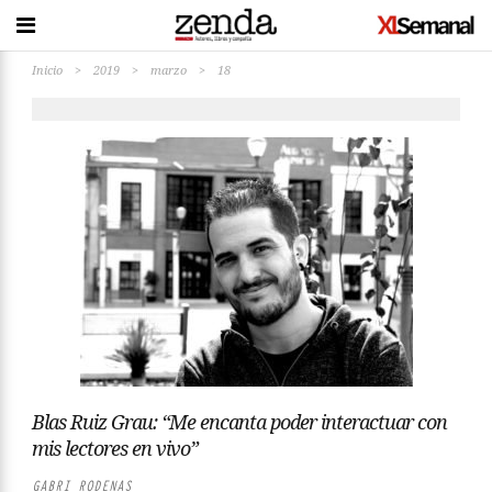
Inicio
>
2019
>
marzo
>
18
Blas Ruiz Grau: “Me encanta poder interactuar con
mis lectores en vivo”
GABRI RODENAS