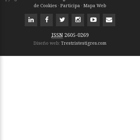
de Cookies
·
Participa
·
Mapa Web
ISSN
2605-0269
Diseño web:
Trestristestigres.com