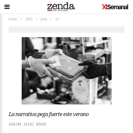
Inicio
>
2020
>
julio
>
25
La narrativa pega fuerte este verano
KARINA SAINZ BORGO