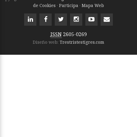
de Cookies
·
Participa
·
Mapa Web
ISSN
2605-0269
Diseño web:
Trestristestigres.com