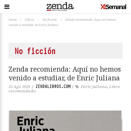
Inicio
>
Libros
>
No ficción
>
Zenda recomienda: Aquí no hemos
venido a estudiar, de Enric Juliana
No ficción
Zenda recomienda: Aquí no hemos
venido a estudiar, de Enric Juliana
ZENDALIBROS.COM
25 Ago 2020
/
/
Enric Juliana
,
Libro
recomendado