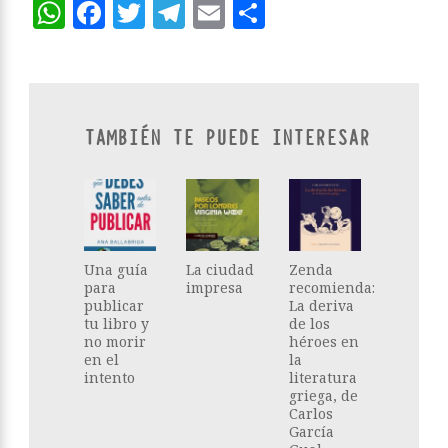
WhatsApp
Facebook
Twitter
Telegram
Email
Compartir
TAMBIÉN TE PUEDE INTERESAR
Una guía
La ciudad
Zenda
para
impresa
recomienda:
publicar
La deriva
tu libro y
de los
no morir
héroes en
en el
la
intento
literatura
griega, de
Carlos
García