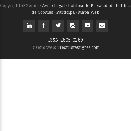
Copyright © Zenda ·
Aviso Legal
·
Política de Privacidad
·
Política
de Cookies
·
Participa
·
Mapa Web
ISSN
2605-0269
Diseño web:
Trestristestigres.com