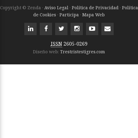
Copyright © Zenda ·
Aviso Legal
·
Política de Privacidad
·
Política
de Cookies
·
Participa
·
Mapa Web
ISSN
2605-0269
Diseño web:
Trestristestigres.com