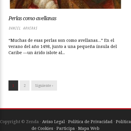
Perlas como avellanas
DANIEL ARVERAS
“Muchas de esas perlas son como avellanas…” En el
verano del año 1498, junto a una pequeña ínsula del
Caribe —un árido islote al...
1
2
Siguiente ›
Copyright © Zenda ·
Aviso Legal
·
Política de Privacidad
·
Política
de Cookies
·
Participa
·
Mapa Web