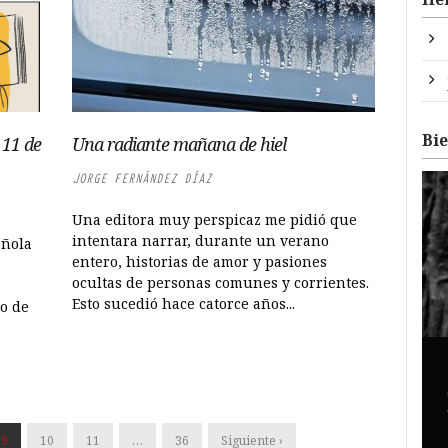
Bi
l 11 de
Una radiante mañana de hiel
JORGE FERNÁNDEZ DÍAZ
Una editora muy perspicaz me pidió que
intentara narrar, durante un verano
añola
entero, historias de amor y pasiones
ocultas de personas comunes y corrientes.
Esto sucedió hace catorce años...
o de
9
10
11
…
36
Siguiente ›