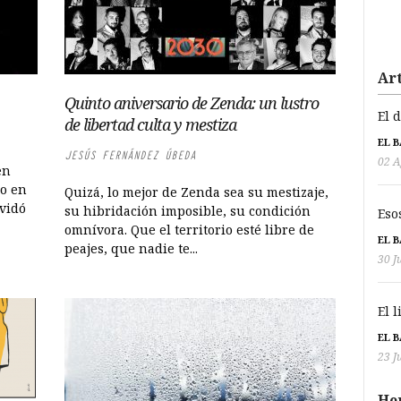
Art
Quinto aniversario de Zenda: un lustro
El 
de libertad culta y mestiza
EL 
JESÚS FERNÁNDEZ ÚBEDA
02 A
en
o en
Quizá, lo mejor de Zenda sea su mestizaje,
lvidó
su hibridación imposible, su condición
Eso
omnívora. Que el territorio esté libre de
EL 
peajes, que nadie te...
30 J
El 
EL 
23 J
He