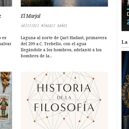
z
El Marjal
ARÍSTIDES MÍNGUEZ BAÑOS
 es
Laguna al norte de Qart Hadast, primavera
La 
salvar
del 209 a.C. Trebelio, con el agua
llegándole a los hombros, adelantó a los
hombres de la...