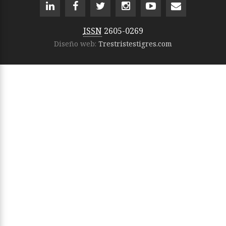
ISSN
2605-0269
Diseño web:
Trestristestigres.com