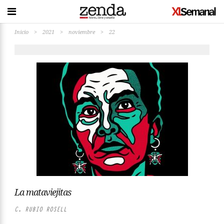
Inicio
>
2021
>
noviembre
>
22
La mataviejitas
C. RUBIO ROSELL