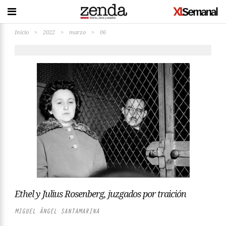
Inicio
>
2022
>
marzo
>
06
Ethel y Julius Rosenberg, juzgados por traición
MIGUEL ÁNGEL SANTAMARINA