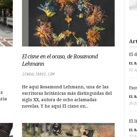
Art
El 
El cisne en el ocaso, de Rosamond
Lehmann
EL 
02 A
ZENDALIBROS.COM
He aquí Rosamond Lehmann, una de las
Eso
ás
escritoras británicas más distinguidas del
EL 
aria
siglo XX, autora de ocho aclamadas
30 J
novelas. Y he aquí El cisne en...
El 
EL 
23 J