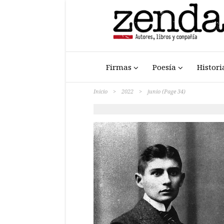
Firmas
Poesía
Histori
Inicio
>
2022
>
junio
(Page 34)