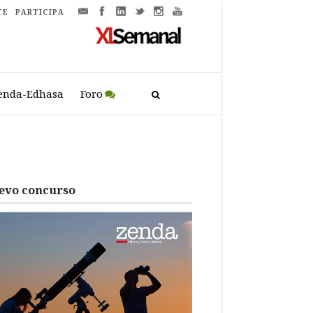
TE
PARTICIPA
enda-Edhasa
Foro
evo concurso