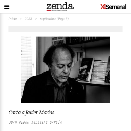
Inicio
>
2022
>
septiembre
(Page 3)
Carta a Javier Marías
JUAN PEDRO IGLESIAS GARCÍA