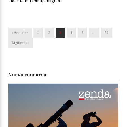
Black Rain (1989), dirigida...
‹ Anterior
1
2
3
4
5
…
34
Siguiente ›
Nuevo concurso