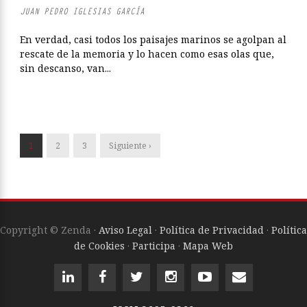
JUAN PEDRO IGLESIAS GARCÍA
En verdad, casi todos los paisajes marinos se agolpan al
rescate de la memoria y lo hacen como esas olas que,
sin descanso, van...
1
2
3
Siguiente ›
Copyright © Zenda ·
Aviso Legal
·
Política de Privacidad
·
Política
de Cookies
·
Participa
·
Mapa Web