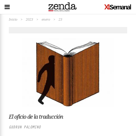
Inicio
>
2023
>
enero
>
23
El oficio de la traducción
GUDRUN PALOMINO