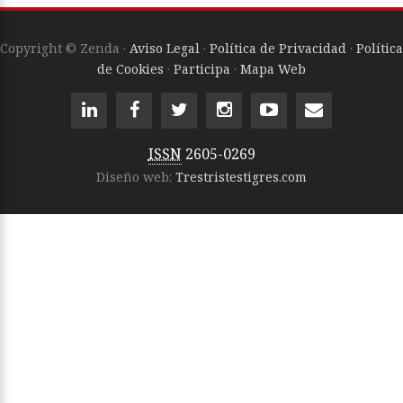
Copyright © Zenda ·
Aviso Legal
·
Política de Privacidad
·
Política
de Cookies
·
Participa
·
Mapa Web
ISSN
2605-0269
Diseño web:
Trestristestigres.com