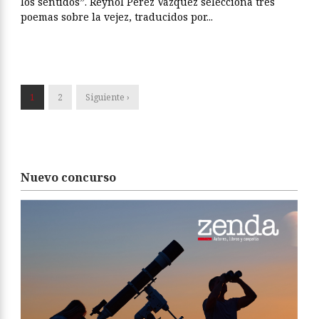
los sentidos”. Reynol Pérez Vázquez selecciona tres
poemas sobre la vejez, traducidos por...
1
2
Siguiente ›
Nuevo concurso