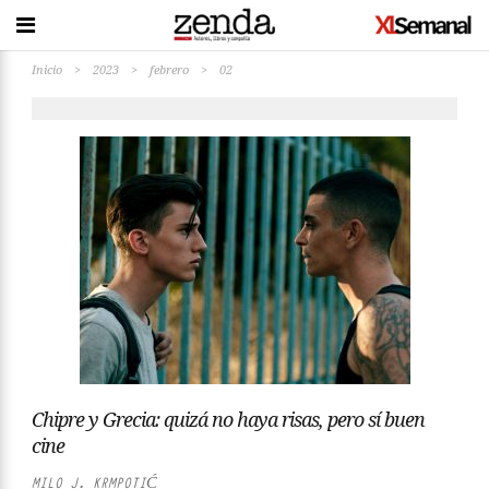
Inicio
>
2023
>
febrero
>
02
Chipre y Grecia: quizá no haya risas, pero sí buen
cine
MILO J. KRMPOTIĆ