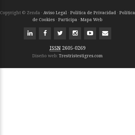
Copyright © Zenda ·
Aviso Legal
·
Política de Privacidad
·
Política
de Cookies
·
Participa
·
Mapa Web
ISSN
2605-0269
Diseño web:
Trestristestigres.com