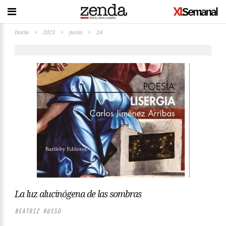
Inicio
>
2023
>
junio
>
24
La luz alucinógena de las sombras
BEATRIZ RUSSO