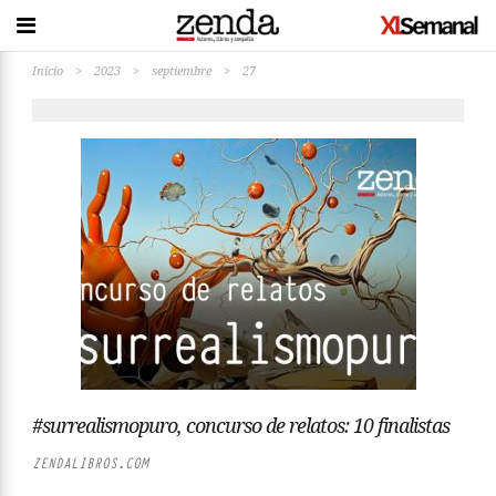
Inicio
>
2023
>
septiembre
>
27
#surrealismopuro, concurso de relatos: 10 finalistas
ZENDALIBROS.COM