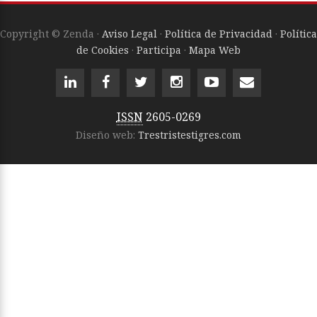
Copyright © Zenda ·
Aviso Legal
·
Política de Privacidad
·
Política
de Cookies
·
Participa
·
Mapa Web
ISSN
2605-0269
Diseño web:
Trestristestigres.com