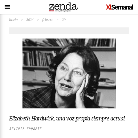
Inicio
>
2024
>
febrero
>
29
Elizabeth Hardwick, una voz propia siempre actual
BEATRIZ EDUARTE