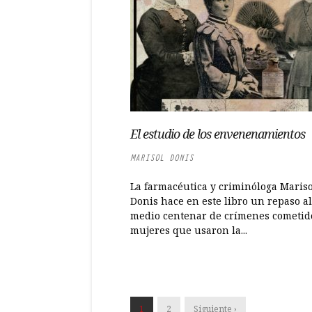
El estudio de los envenenamientos
MARISOL DONIS
La farmacéutica y criminóloga Mariso
Donis hace en este libro un repaso al
medio centenar de crímenes cometid
mujeres que usaron la...
1
2
Siguiente ›