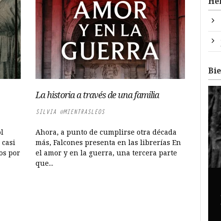
He
Bi
La historia a través de una familia
SILVIA @MIENTRASLEOS
l
Ahora, a punto de cumplirse otra década
 casi
más, Falcones presenta en las librerías En
os por
el amor y en la guerra, una tercera parte
que...