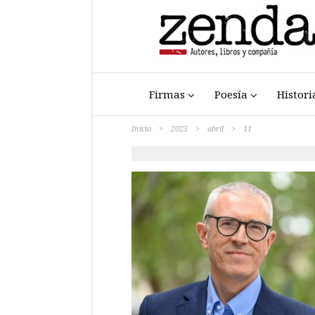
Firmas
Poesía
Histori
Inicio
>
2025
>
abril
>
11