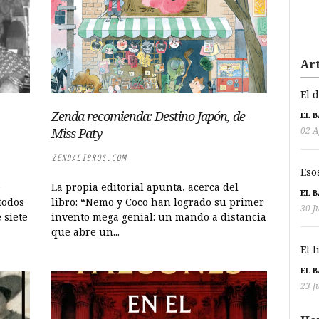
Art
El 
Zenda recomienda: Destino Japón, de
EL 
02 A
Miss Paty
ZENDALIBROS.COM
Eso
e
La propia editorial apunta, acerca del
EL 
todos
libro: “Nemo y Coco han logrado su primer
30 J
 siete
invento mega genial: un mando a distancia
que abre un...
El 
EL 
23 J