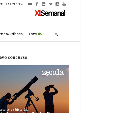
TE
PARTICIPA
enda-Edhasa
Foro
evo concurso