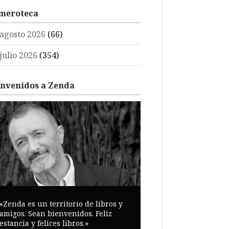
meroteca
agosto 2026
(66)
julio 2026
(354)
envenidos a Zenda
«Zenda es un territorio de libros y
amigos. Sean bienvenidos. Feliz
estancia y felices libros.»