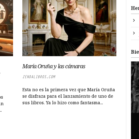
He
Bi
María Oruña y las cámaras
ZENDALIBROS.COM
Esta no es la primera vez que María Oruña
se disfraza para el lanzamiento de uno de
os
sus libros. Ya lo hizo como fantasma...
an
.