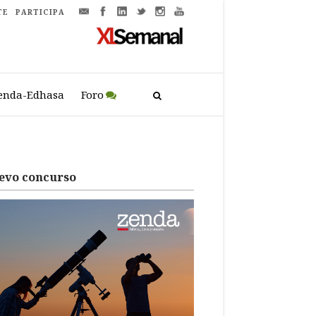
TE
PARTICIPA
enda-Edhasa
Foro
evo concurso