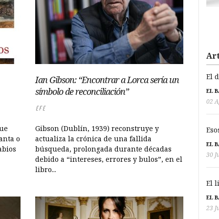
Art
El 
Ian Gibson: “Encontrar a Lorca sería un
símbolo de reconciliación”
EL 
02 A
EFE
que
Gibson (Dublín, 1939) reconstruye y
Eso
anta o
actualiza la crónica de una fallida
EL 
abios
búsqueda, prolongada durante décadas
30 J
debido a “intereses, errores y bulos”, en el
libro...
El 
EL 
23 J