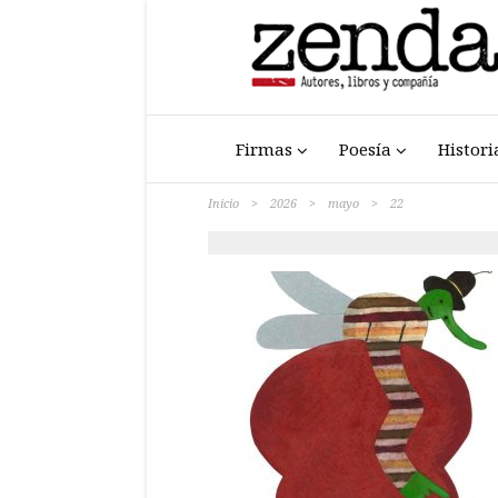
Firmas
Poesía
Histori
Inicio
>
2026
>
mayo
>
22