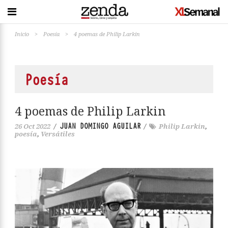
Inicio
>
Poesía
>
4 poemas de Philip Larkin
Poesía
4 poemas de Philip Larkin
JUAN DOMINGO AGUILAR
26 Oct 2022
/
/
Philip Larkin
,
poesía
,
Versátiles