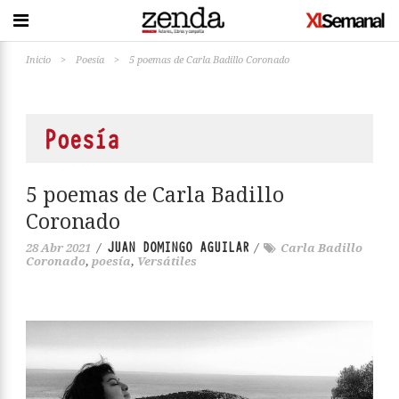
Inicio
>
Poesía
>
5 poemas de Carla Badillo Coronado
Poesía
5 poemas de Carla Badillo
Coronado
JUAN DOMINGO AGUILAR
28 Abr 2021
/
/
Carla Badillo
Coronado
,
poesía
,
Versátiles