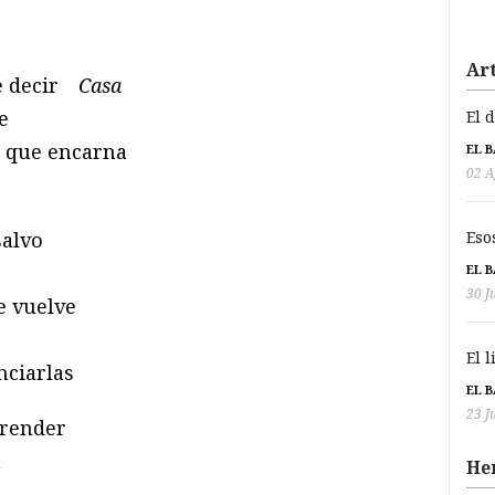
Art
ue decir
Casa
e
El 
al que encarna
EL 
02 A
salvo
Eso
EL 
30 J
e vuelve
El 
nciarlas
EL 
23 J
prender
a
He