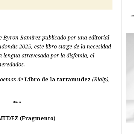
ram
il
ompartir
e Byron Ramírez publicado por una editorial
Adonáis 2025, este libro surge de la necesidad
lengua atravesada por la disfemia, el
 heredados.
poemas de
Libro de la tartamudez
(Rialp),
***
MUDEZ (Fragmento)