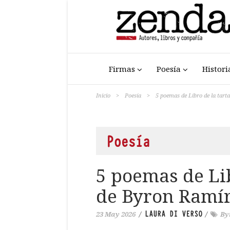
Firmas
Poesía
Histori
Inicio
>
Poesía
>
5 poemas de Libro de la tar
Poesía
5 poemas de Li
de Byron Ramí
LAURA DI VERSO
23 May 2026
/
/
By