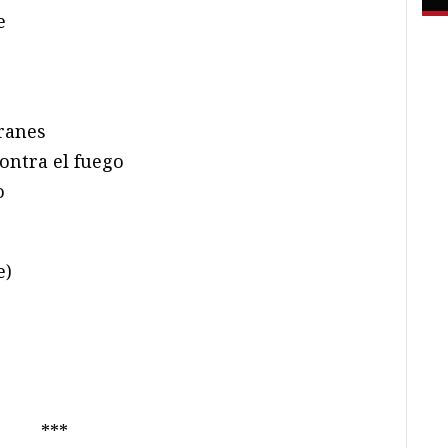
e
cranes
ontra el fuego
o
e)
***