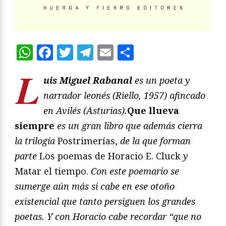
WhatsApp
Facebook
Twitter
Telegram
Email
Compartir
L
uis Miguel Rabanal
es un poeta y
narrador leonés (Riello, 1957) afincado
en Avilés (Asturias).
Que llueva
siempre
es un gran libro que además cierra
la trilogía
Postrimerías,
de la que forman
parte
Los poemas de Horacio E. Cluck
y
Matar el tiempo.
Con este poemario se
sumerge aún más si cabe en ese otoño
existencial que tanto persiguen los grandes
poetas. Y con Horacio cabe recordar “que no