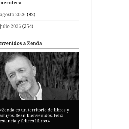
meroteca
agosto 2026
(82)
julio 2026
(354)
envenidos a Zenda
«Zenda es un territorio de libros y
amigos. Sean bienvenidos. Feliz
estancia y felices libros.»