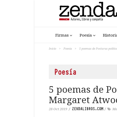
Firmas
Poesía
Histori
Inicio
>
Poesía
>
5 poemas de Posturas políti
Poesía
5 poemas de Pos
Margaret Atwo
ZENDALIBROS.COM
28 Oct 2019
/
/
Ma