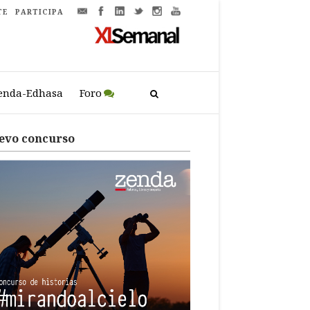
TE
PARTICIPA
enda-Edhasa
Foro
evo concurso