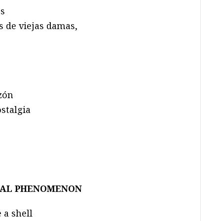
os
s de viejas damas,
zón
stalgia
ICAL PHENOMENON
 a shell