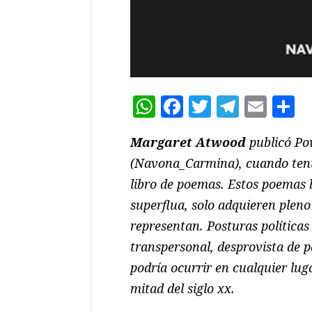
WhatsApp
Facebook
Twitter
Teleg
Ema
C
Margaret Atwood
publicó Pow
(Navona_Carmina), cuando tenía
libro de poemas. Estos poemas 
superflua, solo adquieren pleno
representan. Posturas políticas
transpersonal, desprovista de p
podría ocurrir en cualquier lu
mitad del siglo xx.