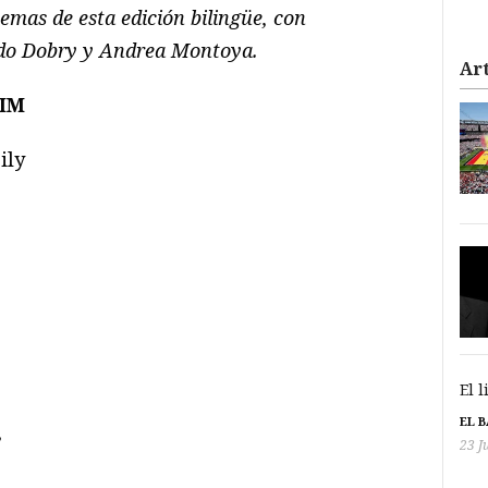
emas de esta edición bilingüe, con
rdo Dobry y Andrea Montoya.
Art
HIM
ily
El 
EL 
,
23 J