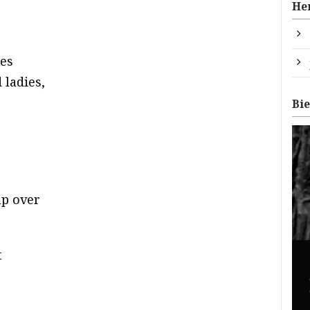
He
les
 ladies,
Bi
up over
t