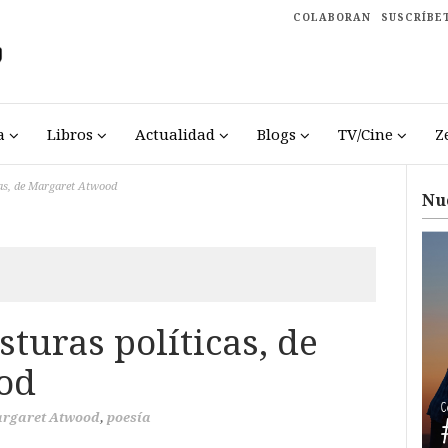
COLABORAN
SUSCRÍBE
a
Libros
Actualidad
Blogs
TV/Cine
Z
cas, de Margaret Atwood
Nu
turas políticas, de
od
rgaret Atwood
,
poesía