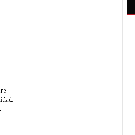
tre
idad,
n