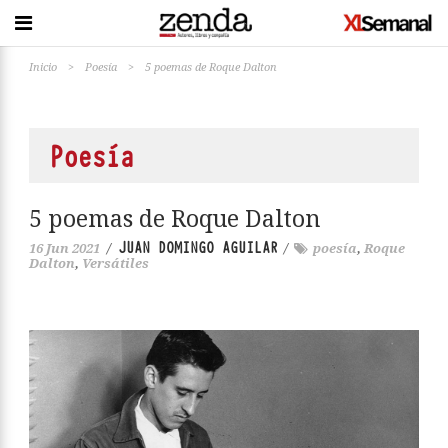
Inicio
>
Poesía
>
5 poemas de Roque Dalton
Poesía
5 poemas de Roque Dalton
JUAN DOMINGO AGUILAR
16 Jun 2021
/
/
poesía
,
Roque
Dalton
,
Versátiles