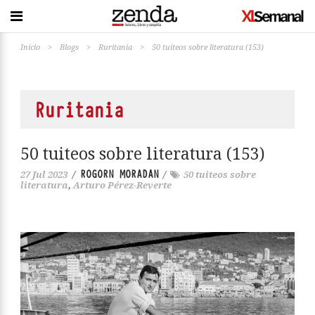
Inicio
>
Blogs
>
Ruritania
>
50 tuiteos sobre literatura (153)
Ruritania
50 tuiteos sobre literatura (153)
ROGORN MORADAN
27 Jul 2023
/
/
50 tuiteos sobre
literatura
,
Arturo Pérez-Reverte