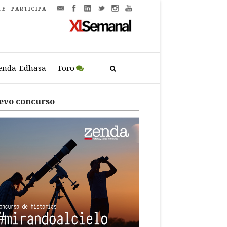
TE
PARTICIPA
enda-Edhasa
Foro
evo concurso