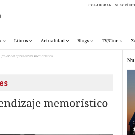
COLABORAN
SUSCRÍBE
a
Libros
Actualidad
Blogs
TV/Cine
Z
 favor del aprendizaje memorístico
Nu
es
rendizaje memorístico