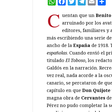
WhatsApp
Facebook
Twitter
Teleg
Ema
C
C
uentan que un
Benito
arruinado por los avat
editores, familiares y
más escribiendo una serie de 
ancho de la
España
de 1918. T
españolas
. Cuando envió el pr
titulado
El Toboso
, los redac
Galdós en la narración. Recr
vez real, nada acorde a la osc
canario, se percataron de que
capítulo en que
Don Quijote
magna obra de
Cervantes
de
Pérez no pudo completar la se