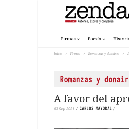
Firmas
Poesía
Histori
Inicio
>
Firmas
>
Romanzas y donaires
>
A
Romanzas y donair
A favor del ap
CARLOS MAYORAL
02 Sep 2021
/
/