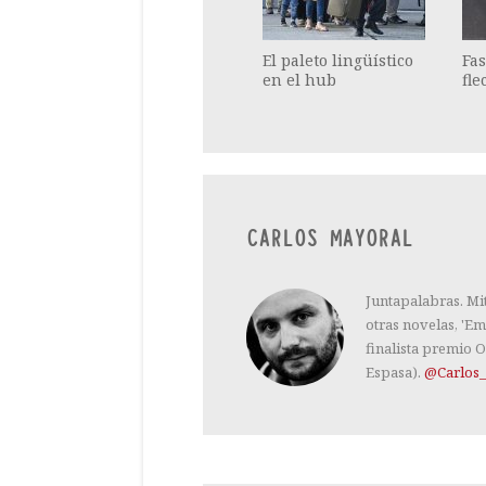
El paleto lingüístico
Fas
en el hub
fle
CARLOS MAYORAL
Juntapalabras. Mi
otras novelas, 'Em
finalista premio O
Espasa).
@Carlos_