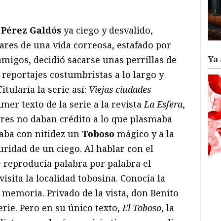
ram
il
ompartir
 Pérez Galdós
ya ciego y desvalido,
ares de una vida correosa, estafado por
Ya 
 amigos, decidió sacarse unas perrillas de
reportajes costumbristas a lo largo y
itularía la serie así:
Viejas ciudades
imer texto de la serie a la revista
La Esfera
,
tores no daban crédito a lo que plasmaba
eaba con nitidez un
Toboso
mágico y a la
uridad de un ciego. Al hablar con el
 reproducía palabra por palabra el
visita la localidad tobosina. Conocía la
 memoria. Privado de la vista, don Benito
rie. Pero en su único texto,
El Toboso
, la