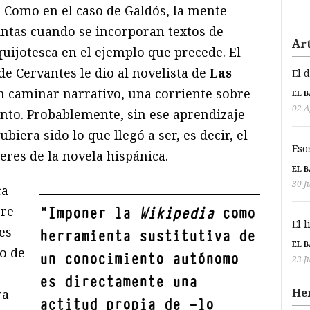
. Como en el caso de Galdós, la mente
intas cuando se incorporan textos de
Art
quijotesca en el ejemplo que precede. El
de Cervantes le dio al novelista de
Las
El 
n caminar narrativo, una corriente sobre
EL 
02 A
ento. Probablemente, sin ese aprendizaje
iera sido lo que llegó a ser, es decir, el
Eso
eres de la novela hispánica.
EL 
30 J
ca
pre
"
Imponer la
Wikipedia
como
El 
es
herramienta sustitutiva de
EL 
o de
un conocimiento autónomo
23 J
es directamente una
He
ra
actitud propia de —lo