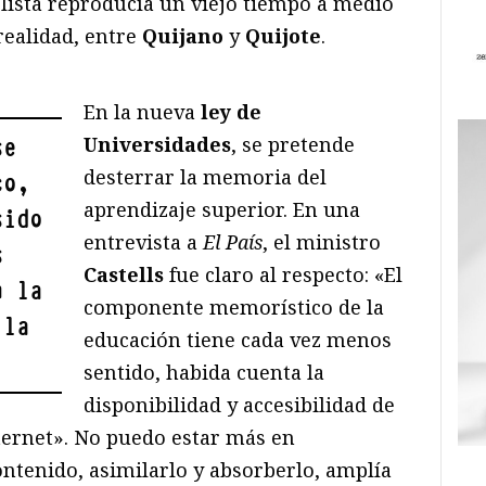
ista reproducía un viejo tiempo a medio
 realidad, entre
Quijano
y
Quijote
.
En la nueva
ley de
Universidades
, se pretende
se
desterrar la memoria del
co,
aprendizaje superior. En una
sido
entrevista a
El País
, el ministro
s
Castells
fue claro al respecto: «El
n la
componente memorístico de la
 la
educación tiene cada vez menos
sentido, habida cuenta la
disponibilidad y accesibilidad de
nternet». No puedo estar más en
tenido, asimilarlo y absorberlo, amplía