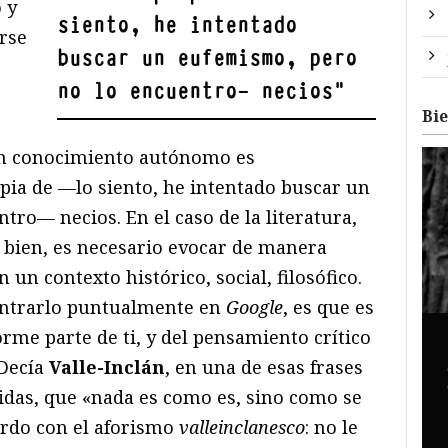
 y
siento, he intentado
rse
buscar un eufemismo, pero
no lo encuentro— necios
"
Bi
un conocimiento autónomo es
pia de —lo siento, he intentado buscar un
ro— necios. En el caso de la literatura,
bien, es necesario evocar de manera
 un contexto histórico, social, filosófico.
ontrarlo puntualmente en
Google
, es que es
rme parte de ti, y del pensamiento crítico
 Decía
Valle-Inclán
, en una de esas frases
idas, que «nada es como es, sino como se
erdo con el aforismo
valleinclanesco
: no le