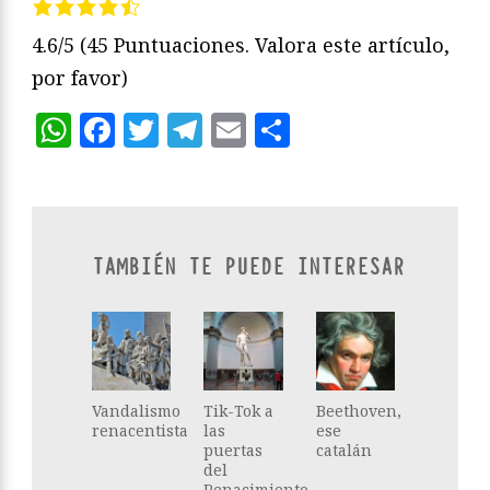
4.6/5
(45 Puntuaciones. Valora este artículo,
por favor)
WhatsApp
Facebook
Twitter
Telegram
Email
Compartir
TAMBIÉN TE PUEDE INTERESAR
Vandalismo
Tik-Tok a
Beethoven,
renacentista
las
ese
puertas
catalán
del
Renacimiento