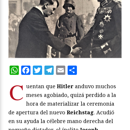
WhatsApp
Facebook
Twitter
Telegram
Email
Compartir
C
uentan que
Hitler
anduvo muchos
meses agobiado, quizá perdido a la
hora de materializar la ceremonia
de apertura del nuevo
Reichstag
. Acudió
en su ayuda la célebre mano derecha del
pequeño dictador, el ínclito
Joseph