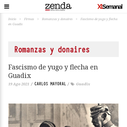
Inicio
>
Firmas
>
Romanzas y donaires
>
Fascismo de yugo y flecha
en Guadix
Romanzas y donaires
Fascismo de yugo y flecha en
Guadix
CARLOS MAYORAL
19 Ago 2021
/
/
Guadix