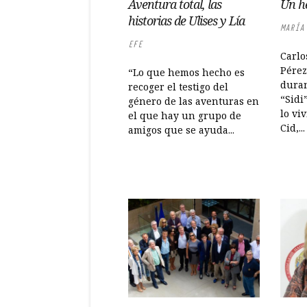
Aventura total, las
Un h
historias de Ulises y Lía
MARÍA
EFE
Carlo
Pérez
“Lo que hemos hecho es
duran
recoger el testigo del
“Sidi
género de las aventuras en
lo vi
el que hay un grupo de
Cid,...
amigos que se ayuda...