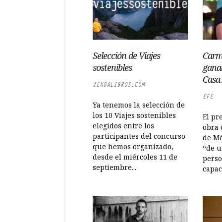
Selección de Viajes
Carm
sostenibles
gana
Casa
ZENDALIBROS.COM
EFE
Ya tenemos la selección de
los 10 Viajes sostenibles
El pr
elegidos entre los
obra 
participantes del concurso
de Mé
que hemos organizado,
“de u
desde el miércoles 11 de
perso
septiembre...
capac