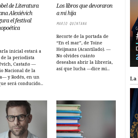
bel de Literatura
Los libros que devoraron
ana Alexiévich
a mi hija
ura el festival
MARIO QUINTANA
opoética
Recorte de la portada de
“En el mar”, de Toine
Heijmans (Acantilado). —
arla inicial estará a
No olvides cuánto
 de la periodista
deseabas abrir la librería,
évich, Castaño —
así que lucha —dice mi...
o Nacional de la
ca— y Rodés, en un
La 
que será conducido...