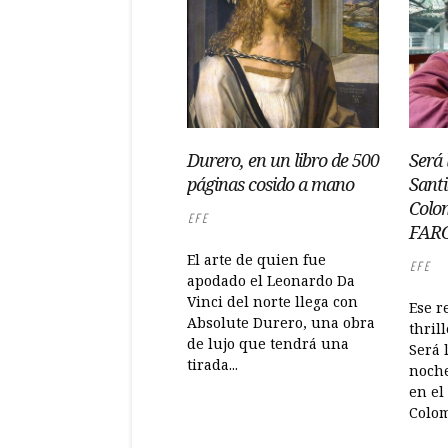
Durero, en un libro de 500
Será 
páginas cosido a mano
Sant
Colom
EFE
FAR
El arte de quien fue
EFE
apodado el Leonardo Da
Vinci del norte llega con
Ese r
Absolute Durero, una obra
thril
de lujo que tendrá una
Será 
tirada...
noche
en el
Colom