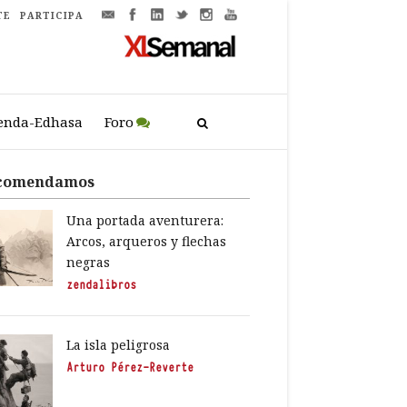
TE
PARTICIPA
enda-Edhasa
Foro
comendamos
Una portada aventurera:
Arcos, arqueros y flechas
negras
zendalibros
La isla peligrosa
Arturo Pérez-Reverte