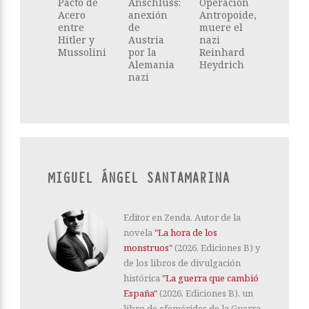
Pacto de
Anschluss:
Operación
Acero
anexión
Antropoide,
entre
de
muere el
Hitler y
Austria
nazi
Mussolini
por la
Reinhard
Alemania
Heydrich
nazi
MIGUEL ÁNGEL SANTAMARINA
Editor en Zenda. Autor de la
novela
"La hora de los
monstruos"
(2026, Ediciones B) y
de los libros de divulgación
histórica
"La guerra que cambió
España"
(2026, Ediciones B), un
libro de efemérides de la Guerra