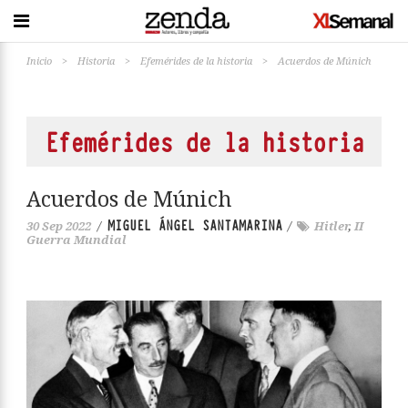
Inicio
>
Historia
>
Efemérides de la historia
>
Acuerdos de Múnich
Efemérides de la historia
Acuerdos de Múnich
MIGUEL ÁNGEL SANTAMARINA
30 Sep 2022
/
/
Hitler
,
II
Guerra Mundial