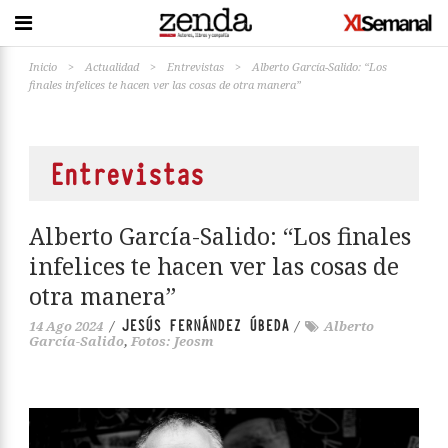
Inicio
>
Actualidad
>
Entrevistas
>
Alberto García-Salido: “Los
finales infelices te hacen ver las cosas de otra manera”
Entrevistas
Alberto García-Salido: “Los finales
infelices te hacen ver las cosas de
otra manera”
JESÚS FERNÁNDEZ ÚBEDA
14 Ago 2024
/
/
Alberto
García-Salido
,
Fotos: Jeosm