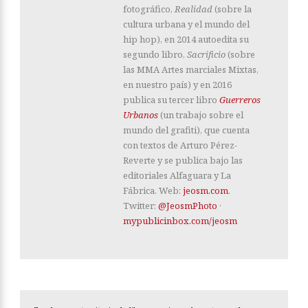
fotográfico,
Realidad
(sobre la
cultura urbana y el mundo del
hip hop), en 2014 autoedita su
segundo libro,
Sacrificio
(sobre
las MMA Artes marciales Mixtas,
en nuestro país) y en 2016
publica su tercer libro
Guerreros
Urbanos
(un trabajo sobre el
mundo del grafiti), que cuenta
con textos de Arturo Pérez-
Reverte y se publica bajo las
editoriales Alfaguara y La
Fábrica. Web:
jeosm.com
.
Twitter:
@JeosmPhoto
·
mypublicinbox.com/jeosm