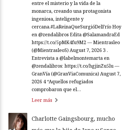
entre el misterio y la vida de la
monarca, creando una protagonista
ingeniosa, inteligente y
cercana.#LaReinaQueSurgióDelFrío Hoy
en @zendalibros Edita @SalamandraEd
https://t.co/5pMK4fu9M2 — Mientrasleo
(@MientrasleoS) August 7, 2026 3 .
Entrevista a @labelmontemarta en
@zendalibros: https://t.co/hgjinZu5lu —
GranVía (@GranViaComunica) August 7,
2026 4 “Aquellos refugiados
comprobaron que el…
Leer más
Charlotte Gaingsbourg, mucho