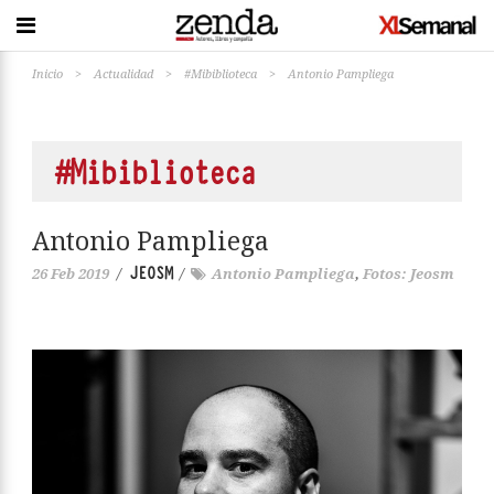
Inicio
>
Actualidad
>
#Mibiblioteca
>
Antonio Pampliega
#Mibiblioteca
Antonio Pampliega
JEOSM
26 Feb 2019
/
/
Antonio Pampliega
,
Fotos: Jeosm