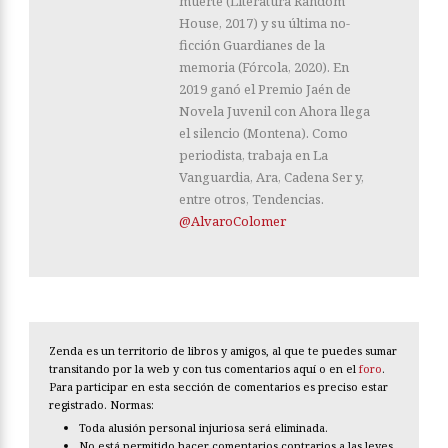
muerte (Literatura Random
House, 2017) y su última no-
ficción Guardianes de la
memoria (Fórcola, 2020). En
2019 ganó el Premio Jaén de
Novela Juvenil con Ahora llega
el silencio (Montena). Como
periodista, trabaja en La
Vanguardia, Ara, Cadena Ser y,
entre otros, Tendencias.
@AlvaroColomer
Zenda es un territorio de libros y amigos, al que te puedes sumar
transitando por la web y con tus comentarios aquí o en el
foro
.
Para participar en esta sección de comentarios es preciso estar
registrado. Normas:
Toda alusión personal injuriosa será eliminada.
No está permitido hacer comentarios contrarios a las leyes