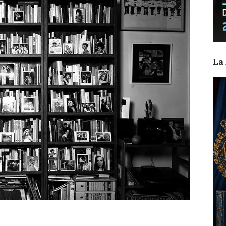
La 
ram
il
ompartir