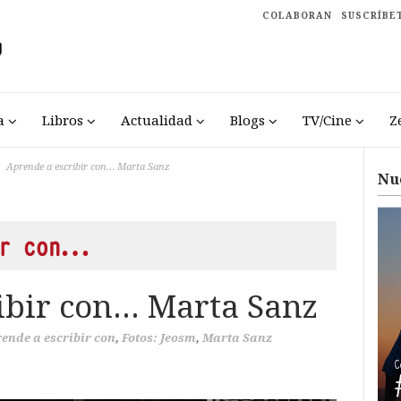
COLABORAN
SUSCRÍBE
a
Libros
Actualidad
Blogs
TV/Cine
Z
Aprende a escribir con… Marta Sanz
Nu
ir con…
ibir con… Marta Sanz
ende a escribir con
,
Fotos: Jeosm
,
Marta Sanz