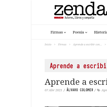
Firmas
Poesía
Histori
Inicio
>
Firmas
>
Aprende a escribir con…
>
Aprende a escrib
Aprende a escr
ÁLVARO COLOMER
07 Abr 2021
/
/
Apr