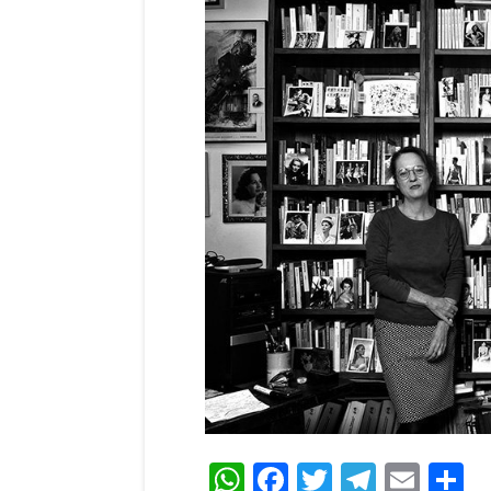
WhatsApp
Facebook
Twitter
Teleg
Ema
C