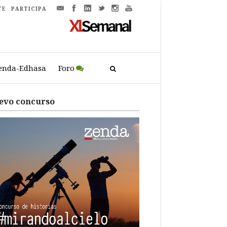
TE
PARTICIPA
enda-Edhasa
Foro
evo concurso