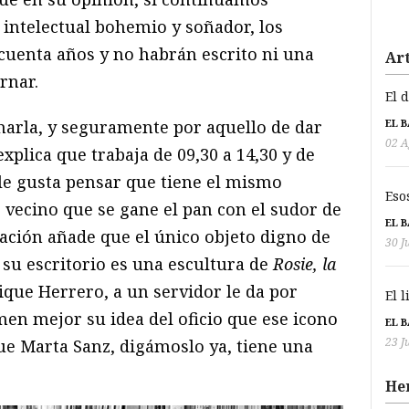
l intelectual bohemio y soñador, los
ncuenta años y no habrán escrito ni una
Art
rnar.
El 
EL 
 charla, y seguramente por aquello de dar
02 A
explica que trabaja de 09,30 a 14,30 y de
e le gusta pensar que tiene el mismo
Eso
 vecino que se gane el pan con el sudor de
EL 
uación añade que el único objeto digno de
30 J
su escritorio es una escultura de
Rosie, la
que Herrero, a un servidor le da por
El 
en mejor su idea del oficio que ese icono
EL 
23 J
que Marta Sanz, digámoslo ya, tiene una
He