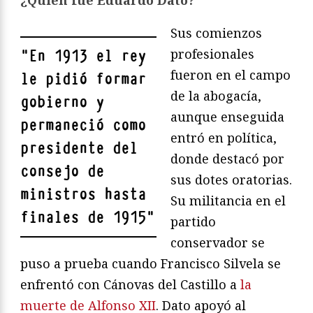
¿Quién fue Eduardo Dato?
Sus comienzos
profesionales
"
En 1913 el rey
fueron en el campo
le pidió formar
de la abogacía,
gobierno y
aunque enseguida
permaneció como
entró en política,
presidente del
donde destacó por
consejo de
sus dotes oratorias.
ministros hasta
Su militancia en el
finales de 1915
"
partido
conservador se
puso a prueba cuando Francisco Silvela se
enfrentó con Cánovas del Castillo a
la
muerte de Alfonso XII
. Dato apoyó al