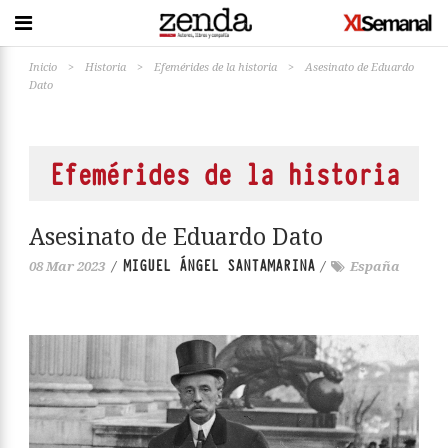
Inicio
>
Historia
>
Efemérides de la historia
>
Asesinato de Eduardo
Dato
Efemérides de la historia
Asesinato de Eduardo Dato
MIGUEL ÁNGEL SANTAMARINA
08 Mar 2023
/
/
España