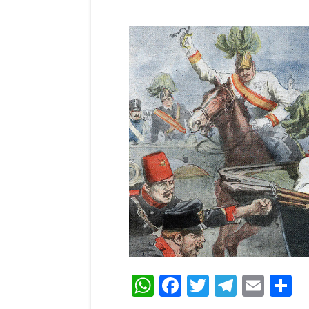
WhatsApp
Facebook
Twitter
Teleg
Ema
C