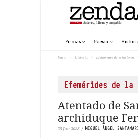
Firmas
Poesía
Histori
Inicio
>
Historia
>
Efemérides de la historia
Efemérides de la 
Atentado de Sar
archiduque Fer
MIGUEL ÁNGEL SANTAMAR
28 Jun 2023
/