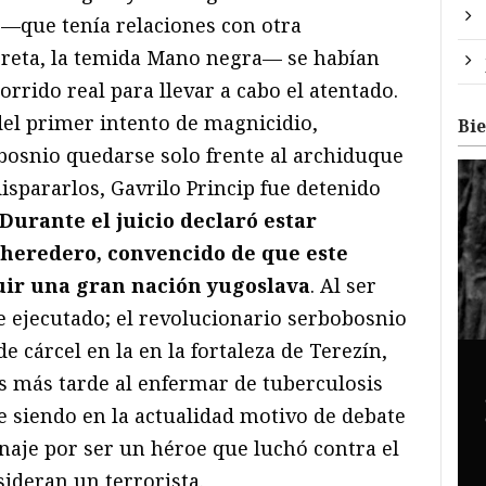
—que tenía relaciones con otra
creta, la temida Mano negra— se habían
orrido real para llevar a cabo el atentado.
del primer intento de magnicidio,
Bi
 bosnio quedarse solo frente al archiduque
ispararlos, Gavrilo Princip fue detenido
Durante el juicio declaró estar
l heredero, convencido de que este
uir una gran nación yugoslava
. Al ser
e ejecutado; el revolucionario serbobosnio
e cárcel en la en la fortaleza de Terezín,
 más tarde al enfermar de tuberculosis
ue siendo en la actualidad motivo de debate
naje por ser un héroe que luchó contra el
sideran un terrorista.