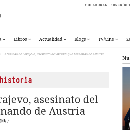
COLABORAN
SUSCRÍBE
a
Libros
Actualidad
Blogs
TV/Cine
Z
>
Atentado de Sarajevo, asesinato del archiduque Fernando de Austria
Nu
historia
ajevo, asesinato del
nando de Austria
INA
/