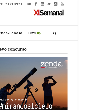
TE
PARTICIPA
enda-Edhasa
Foro
evo concurso