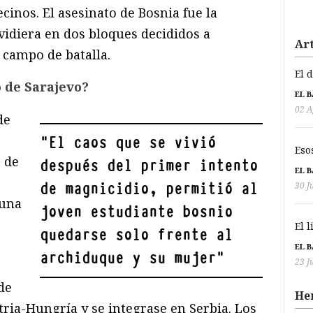
cinos. El asesinato de Bosnia fue la
vidiera en dos bloques decididos a
Art
l campo de batalla.
El 
 de Sarajevo?
EL 
02 A
de
"
El caos que se vivió
Eso
 de
después del primer intento
EL 
de magnicidio, permitió al
30 J
 una
joven estudiante bosnio
El 
quedarse solo frente al
EL 
archiduque y su mujer
"
23 J
de
He
ria-Hungría y se integrase en Serbia. Los