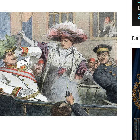
La 
ram
il
ompartir