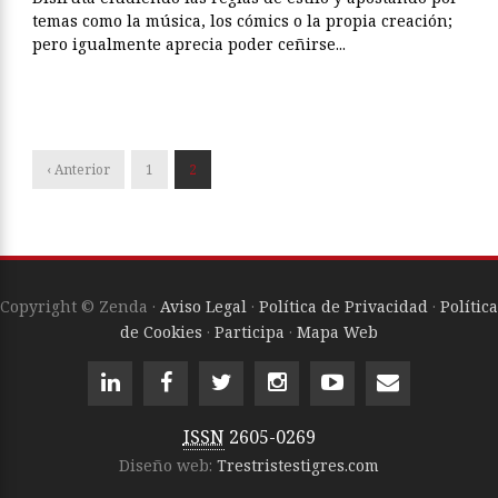
temas como la música, los cómics o la propia creación;
pero igualmente aprecia poder ceñirse...
‹ Anterior
1
2
Copyright © Zenda ·
Aviso Legal
·
Política de Privacidad
·
Política
de Cookies
·
Participa
·
Mapa Web
ISSN
2605-0269
Diseño web:
Trestristestigres.com