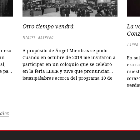
Otro tiempo vendrá
La v
Gonz
MIGUEL BARRERO
LAURA 
or eso
A propósito de Ángel Mientras se pudo
tan
Cuando en octubre de 2019 me invitaron a
En so
al,
participar en un coloquio que se celebró
era ca
e para
en la feria LIBER y tuve que pronunciar
nuest
a
unas palabras acerca del programa 10 de
Leer más
coraz
 libro
30 —una iniciativa de la AECID
verda
Leer 
encaminada a promocionar la nueva
La ve
ntes
literatura española en el exterior—,
Gonzál
reconocí que...
los oj
ález