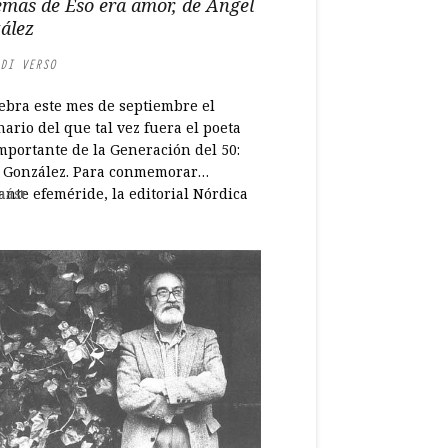
emas de Eso era amor, de Ángel
ález
DI VERSO
lebra este mes de septiembre el
ario del que tal vez fuera el poeta
mportante de la Generación del 50:
 González. Para conmemorar
ante efeméride, la editorial Nórdica
más
ca un libro homenaje que incluye
os de poemas del asturiano y unas
raciones de Pablo Auladell. En Zenda
emos cinco poemas de Eso...