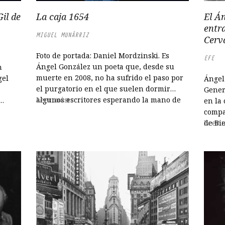
il de
La caja 1654
El Á
entra
MIGUEL MUNÁRRIZ
Cerv
Foto de portada: Daniel Mordzinski. Es
EFE
Ángel González un poeta que, desde su
n
muerte en 2008, no ha sufrido el paso por
gel
Ángel
el purgatorio en el que suelen dormir
Gener
algunos escritores esperando la mano de
Leer más
en la 
nieve becqueriana que arrancara las notas
l
compa
dormidas de su poesía. González fue en
de Bi
Leer 
vida un poeta que, como escribió en...
lonés.
según 
Cerva
person
mí me