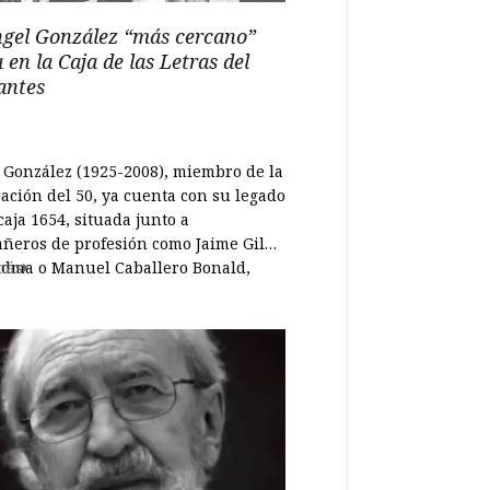
ngel González “más cercano”
 en la Caja de las Letras del
antes
 González (1925-2008), miembro de la
ación del 50, ya cuenta con su legado
caja 1654, situada junto a
ñeros de profesión como Jaime Gil
edma o Manuel Caballero Bonald,
más
ha contado el director del Instituto
ntes, Luis García Montero, amigo
al del asturiano. “Es un acto que a
 conmueve...