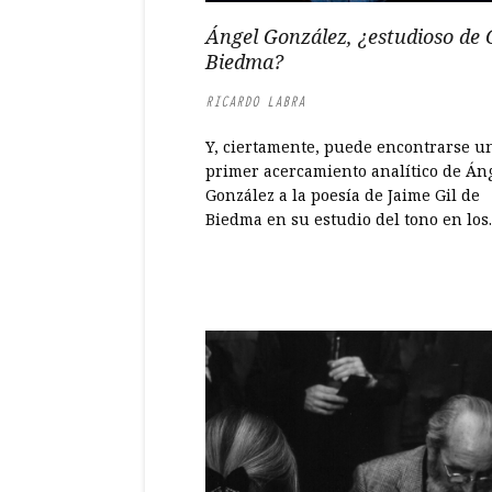
Ángel González, ¿estudioso de G
Biedma?
RICARDO LABRA
Y, ciertamente, puede encontrarse u
primer acercamiento analítico de Án
González a la poesía de Jaime Gil de
Biedma en su estudio del tono en los
poemas del autor de Las personas de
verbo. Se trata de un aspecto poco
explorado en la obra del poeta barce