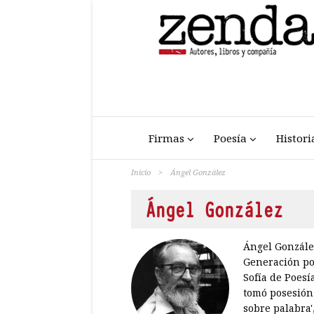
Firmas
Poesía
Histori
Inicio
>
Ángel González
Ángel González
Ángel González
Generación poé
Sofí­a de Poes
tomó posesión 
sobre palabra'