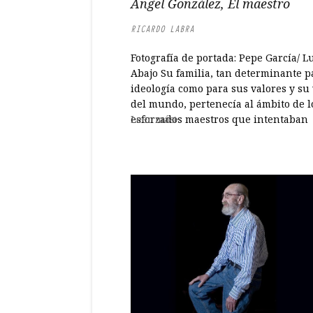
Ángel González, El maestro
RICARDO LABRA
Fotografía de portada: Pepe García/ L
Abajo Su familia, tan determinante p
ideología como para sus valores y su 
del mundo, pertenecía al ámbito de l
esforzados maestros que intentaban
Leer más
mejorar la sociedad —el alma de las
depauperadas aldeas y pequeños pu
— a través del conocimiento y de su c
ejemplo. En...