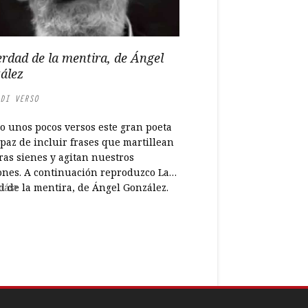
erdad de la mentira, de Ángel
ález
DI VERSO
lo unos pocos versos este gran poeta
paz de incluir frases que martillean
ras sienes y agitan nuestros
ones. A continuación reproduzco La
d de la mentira, de Ángel González.
más
rdad de la mentira, de Ángel
ez Al lector se le llenaron de pronto
os de lágrimas, y una voz cariñosa...