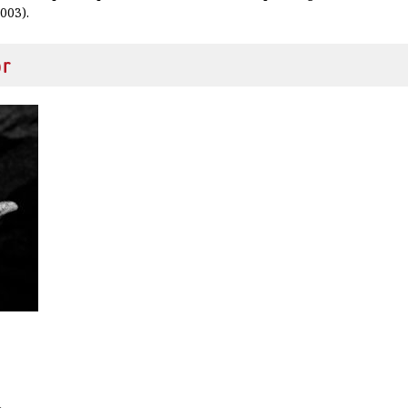
003).
or