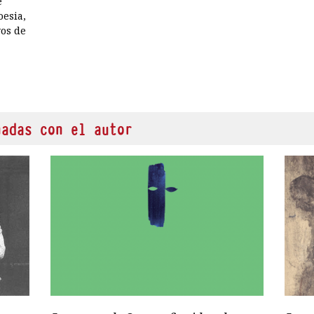
e
oesia,
vos de
nadas con el autor