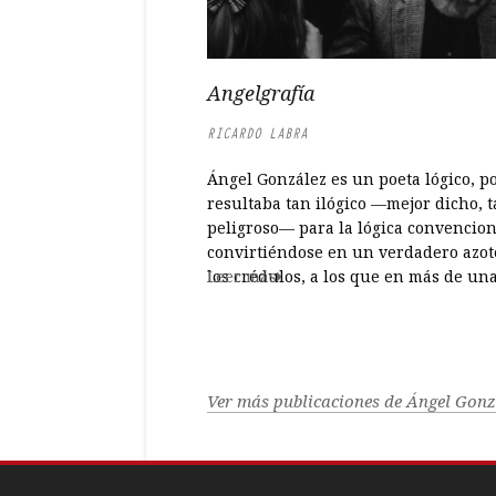
Angelgrafía
RICARDO LABRA
Ángel González es un poeta lógico, p
resultaba tan ilógico —mejor dicho, 
peligroso— para la lógica convencion
convirtiéndose en un verdadero azot
los crédulos, a los que en más de un
Leer más
ocasión conseguía escandalizar. En el
50 años de periodismo a ratos y otras
prosas se pueden encontrar abunda
ejemplos de...
Ver más publicaciones de Ángel Gonz