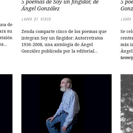
5 poemas de Soy un fingidor, de
5 po
Ángel González
Gonz
LAURA DI VERSO
LAURA 
una de
ara su
Zenda comparte cinco de los poemas que
Se ce
visión
integran Soy un fingidor: Autorretratos
centen
os
1956-2008, una antología de Ángel
más i
González publicada por la editorial
Ángel
Papeles del Náufrago, así como el prólogo
semej
Leer 
eblos
firmado para la edición por Antonio
publi
ívico
Lafarque. ***
algun
ilust
ofrec