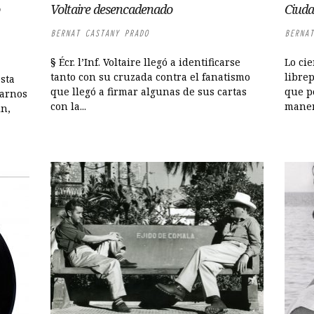
Voltaire desencadenado
Ciuda
BERNAT CASTANY PRADO
BERNAT
§ Écr. l’Inf. Voltaire llegó a identificarse
Lo cie
tanto con su cruzada contra el fanatismo
librep
sta
que llegó a firmar algunas de sus cartas
que p
ñarnos
con la...
manera
in,