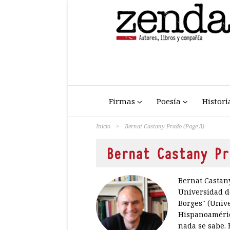
Firmas
Poesía
Histori
Inicio
>
Bernat Castany Prado
(Page 3)
Bernat Castany Pr
Bernat Castany
Universidad de
Borges" (Unive
Hispanoamérica
nada se sabe. 