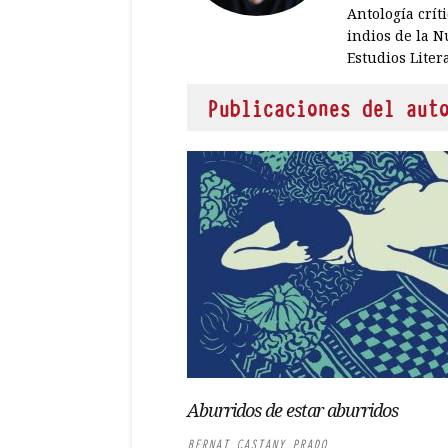
Antología crít
indios de la 
Estudios Liter
Publicaciones del aut
Aburridos de estar aburridos
BERNAT CASTANY PRADO