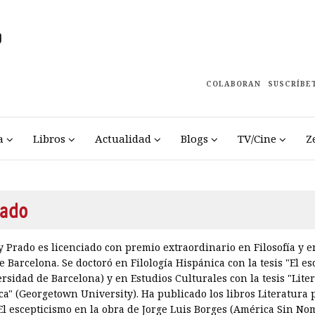
COLABORAN
SUSCRÍBE
a
Libros
Actualidad
Blogs
TV/Cine
Z
ado
 Prado es licenciado con premio extraordinario en Filosofía y en
 Barcelona. Se doctoró en Filología Hispánica con la tesis "El es
rsidad de Barcelona) y en Estudios Culturales con la tesis "Lit
" (Georgetown University). Ha publicado los libros Literatura 
El escepticismo en la obra de Jorge Luis Borges (América Sin No