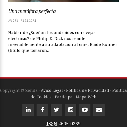
Una metáfora perfecta
MARÍA ZARAGOZA
Hablar de ¿Sueñan los androides con ovejas
eléctricas? de Philip K. Dick nos remite
inevitablemente a su adaptación al cine, Blade Runner
(título que tomaron...
Copyright © Zenda ·
Aviso Legal
·
Política de Privacidad
·
Política
de Cookies
·
Participa
·
Mapa Web
ISSN
2605-0269