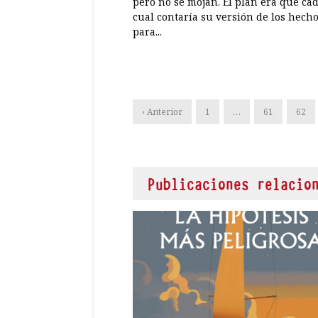
pero no se mojan. El plan era que ca
cual contaría su versión de los hech
para...
‹ Anterior
1
…
61
62
Publicaciones relacio