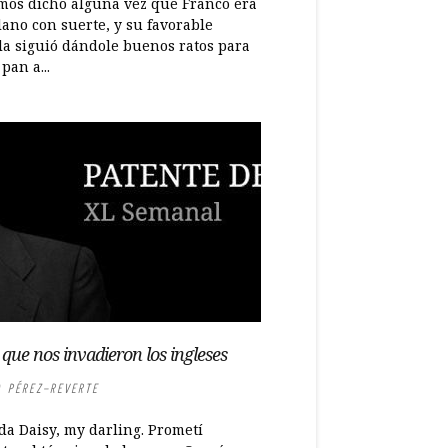
mos dicho alguna vez que Franco era
lano con suerte, y su favorable
lla siguió dándole buenos ratos para
pan a...
a que nos invadieron los ingleses
 PÉREZ-REVERTE
da Daisy, my darling. Prometí