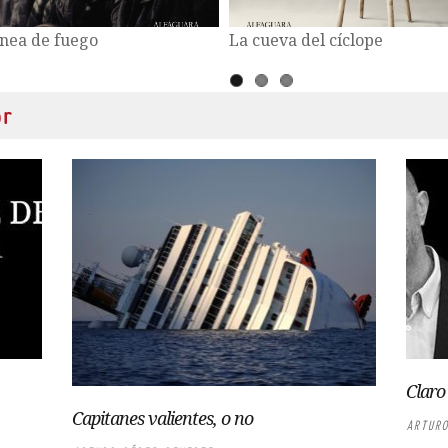
abotaje
Los perros duros no bailan
or
Claro
Capitanes valientes, o no
ARTURO