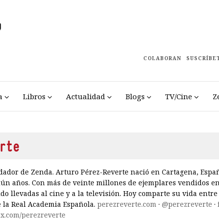
COLABORAN
SUSCRÍBE
a
Libros
Actualidad
Blogs
TV/Cine
Z
rte
dador de Zenda. Arturo Pérez-Reverte nació en Cartagena, Españ
iún años. Con más de veinte millones de ejemplares vendidos e
do llevadas al cine y a la televisión. Hoy comparte su vida entre 
 la Real Academia Española.
perezreverte.com
·
@perezreverte
·
x.com/perezreverte