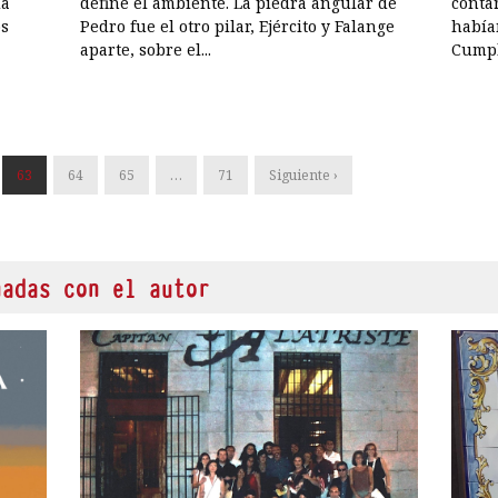
da
define el ambiente. La piedra angular de
conta
os
Pedro fue el otro pilar, Ejército y Falange
habían
aparte, sobre el...
Cumpl
63
64
65
…
71
Siguiente ›
nadas con el autor