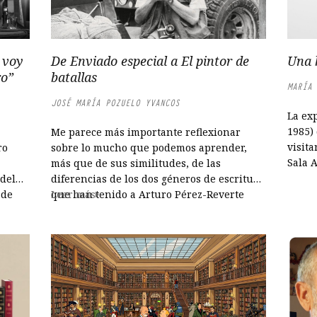
 voy
De Enviado especial a El pintor de
Una 
ro”
batallas
MARÍA 
JOSÉ MARÍA POZUELO YVANCOS
La exp
1985)
Me parece más importante reflexionar
visita
ro
sobre lo mucho que podemos aprender,
Sala A
más que de sus similitudes, de las
en ho
 del
diferencias de los dos géneros de escritura
20:00 
 de
que han tenido a Arturo Pérez-Reverte
Leer más
muest
tro de
como autor enfrentado al gran tema de la
PHoto
guerra, que en su caso son las guerras,
fotog
es. Él
pues ha sido cronista y fotógrafo, según
distin
 se
el...
Pérez
parti
despu