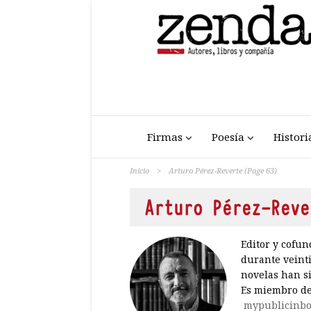
Firmas
Poesía
Histori
Inicio
>
Arturo Pérez-Reverte
(Page 63)
Arturo Pérez-Reve
Editor y cofun
durante veint
novelas han si
Es miembro de
mypublicinbo