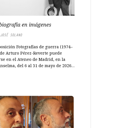
biografía en imágenes
JOSÉ SOLANO
osición Fotografías de guerra (1974–
 de Arturo Pérez-Reverte puede
rse en el Ateneo de Madrid, en la
nselma, del 6 al 31 de mayo de 2026,
rario de martes a sábado de 12:00 a
y domingos hasta las 14:00. La
ra se integra en el marco de
ESPAÑA. El recorrido reúne 42
rafías tomadas entre 1974 y 1985 en
tos escenarios de conflicto donde
-Reverte trabajó como reportero, a
r de negativos recuperados décadas
és.