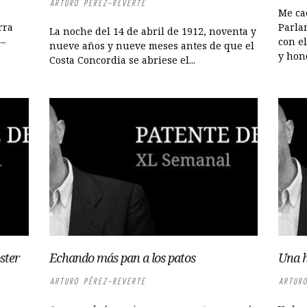
ARTURO PÉREZ-REVERTE
Me cae
rra
Parla
La noche del 14 de abril de 1912, noventa y
ó–
con el
nueve años y nueve meses antes de que el
y hono
Costa Concordia se abriese el...
ster
Echando más pan a los patos
Una h
ARTURO PÉREZ-REVERTE
ARTURO