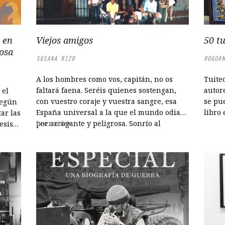
 en
Viejos amigos
50 tu
rosa
SUSANA RIZO
ROGORN
A los hombres como vos, capitán, no os
Tuite
faltará faena. Seréis quienes sostengan,
autor
 el
con vuestro coraje y vuestra sangre, esa
se pu
según
España universal a la que el mundo odia
libro 
ar las
por arrogante y peligrosa. Sonrío al
Leer más
esis
identificar sus gestos, sus dejes, que ahí
siguen, a pesar de los años transcurridos.
He visto cómo se hacían mayores y...