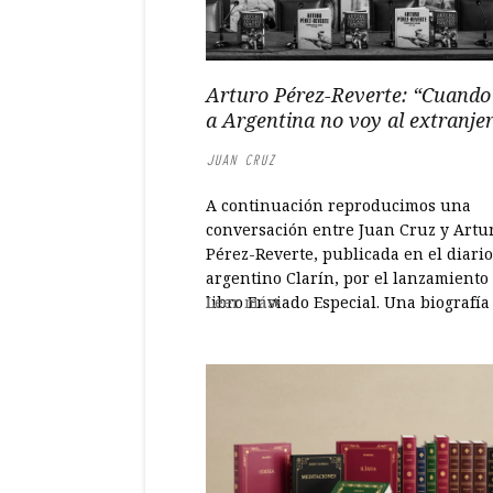
Arturo Pérez-Reverte: “Cuando
a Argentina no voy al extranje
JUAN CRUZ
A continuación reproducimos una
conversación entre Juan Cruz y Artu
Pérez-Reverte, publicada en el diario
argentino Clarín, por el lanzamiento
libro Enviado Especial. Una biografía
Leer más
guerra (Alfaguara). ***** El triste ros
la derrota llamó al desarrollo de la
contienda Argentina contra los ingles
vivió ese desastre. Lo contó entonces,
cuenta...