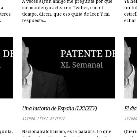
A veces algún amigo me pregunta por qué
Ya he
ra
me mantengo activo en Twitter, con el
un fu
teros
tiempo, dicen, que eso quita de leer. Y mi
estre
.
respuesta...
echar 
Una historia de España (LXXXIV)
El dí
ARTURO PÉREZ-REVERTE
ARTURO
uilla,
Nacionalcatolicismo, es la palabra. Lo que
Queri