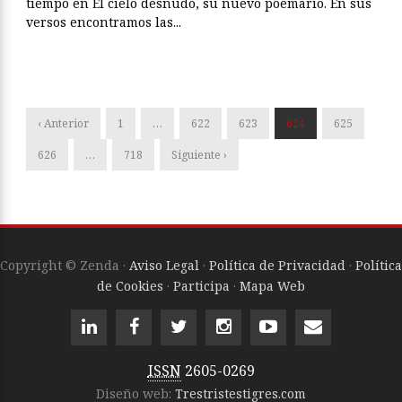
tiempo en El cielo desnudo, su nuevo poemario. En sus
versos encontramos las...
‹ Anterior
1
…
622
623
624
625
626
…
718
Siguiente ›
Copyright © Zenda ·
Aviso Legal
·
Política de Privacidad
·
Política
de Cookies
·
Participa
·
Mapa Web
ISSN
2605-0269
Diseño web:
Trestristestigres.com