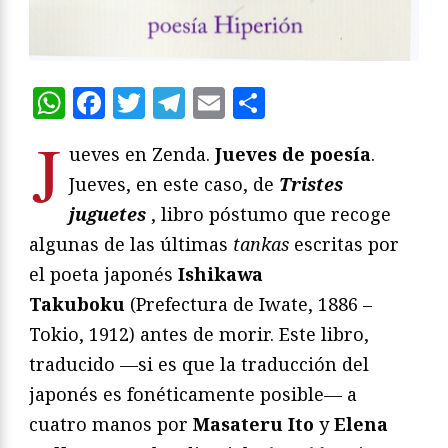
WhatsApp
Facebook
Twitter
Telegram
Email
Compartir
J
ueves en Zenda.
Jueves de poesía
.
Jueves, en este caso, de
Tristes
juguetes
, libro póstumo que recoge
algunas de las últimas
tankas
escritas por
el poeta japonés
Ishikawa
Takuboku
(Prefectura de Iwate, 1886 –
Tokio, 1912) antes de morir. Este libro,
traducido —si es que la traducción del
japonés es fonéticamente posible— a
cuatro manos por
Masateru Ito
y
Elena