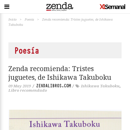
Inicio
>
Poesía
>
Zenda recomienda: Tristes juguetes, de Ishikawa
Takuboku
Poesía
Zenda recomienda: Tristes
juguetes, de Ishikawa Takuboku
ZENDALIBROS.COM
09 May 2019
/
/
Ishikawa Takuboku
,
Libro recomendado