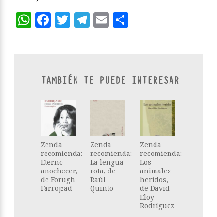
WhatsApp
Facebook
Twitter
Telegram
Email
Compartir
TAMBIÉN TE PUEDE INTERESAR
Zenda
Zenda
Zenda
recomienda:
recomienda:
recomienda:
Eterno
La lengua
Los
anochecer,
rota, de
animales
de Forugh
Raúl
heridos,
Farrojzad
Quinto
de David
Eloy
Rodríguez