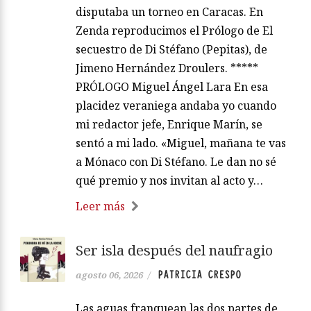
disputaba un torneo en Caracas. En
Zenda reproducimos el Prólogo de El
secuestro de Di Stéfano (Pepitas), de
Jimeno Hernández Droulers. *****
PRÓLOGO Miguel Ángel Lara En esa
placidez veraniega andaba yo cuando
mi redactor jefe, Enrique Marín, se
sentó a mi lado. «Miguel, mañana te vas
a Mónaco con Di Stéfano. Le dan no sé
qué premio y nos invitan al acto y…
Leer más
Ser isla después del naufragio
PATRICIA CRESPO
agosto 06, 2026
/
Las aguas franquean las dos partes de