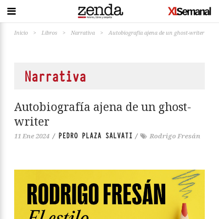
Inicio
>
Libros
>
Narrativa
>
Autobiografía ajena de un ghost-writer
Narrativa
Autobiografía ajena de un ghost-
writer
PEDRO PLAZA SALVATI
11 Ene 2024
/
/
Rodrigo Fresán