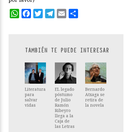
WhatsApp
Facebook
Twitter
Telegram
Email
Compartir
TAMBIÉN TE PUEDE INTERESAR
Literatura
EL legado
Bernardo
para
póstumo
Atxaga se
salvar
de Julio
retira de
vidas
Ramón
la novela
Ribeyro
llega a la
Caja de
las Letras