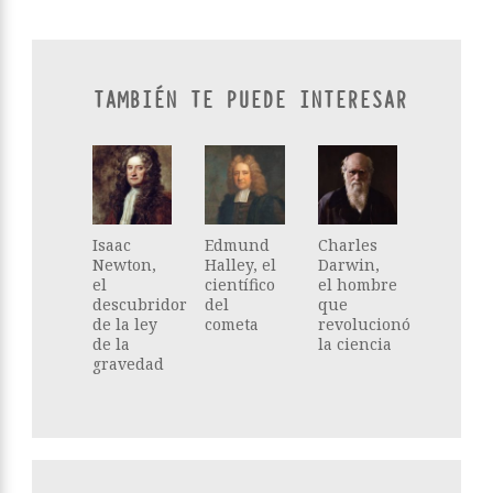
TAMBIÉN TE PUEDE INTERESAR
Isaac
Edmund
Charles
Newton,
Halley, el
Darwin,
el
científico
el hombre
descubridor
del
que
de la ley
cometa
revolucionó
de la
la ciencia
gravedad