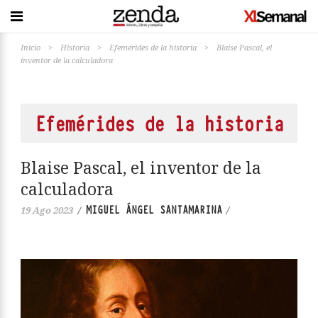
Inicio
>
Historia
>
Efemérides de la historia
>
Blaise Pascal, el
inventor de la calculadora
Efemérides de la historia
Blaise Pascal, el inventor de la
calculadora
MIGUEL ÁNGEL SANTAMARINA
19 Ago 2023
/
/